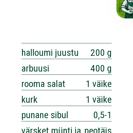
halloumi juustu
200 g
arbuusi
400 g
rooma salat
1 väike
kurk
1 väike
punane sibul
0,5-1
värsket münti ja
peotäis