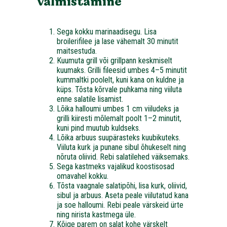
Valmistamine
Sega kokku marinaadisegu. Lisa
broilerifilee ja lase vähemalt 30 minutit
maitsestuda.
Kuumuta grill või grillpann keskmiselt
kuumaks. Grilli fileesid umbes 4–5 minutit
kummaltki poolelt, kuni kana on kuldne ja
küps. Tõsta kõrvale puhkama ning viiluta
enne salatile lisamist.
Lõika halloumi umbes 1 cm viiludeks ja
grilli kiiresti mõlemalt poolt 1–2 minutit,
kuni pind muutub kuldseks.
Lõika arbuus suupärasteks kuubikuteks.
Viiluta kurk ja punane sibul õhukeselt ning
nõruta oliivid. Rebi salatilehed väiksemaks.
Sega kastmeks vajalikud koostisosad
omavahel kokku.
Tõsta vaagnale salatipõhi, lisa kurk, oliivid,
sibul ja arbuus. Aseta peale viilutatud kana
ja soe halloumi. Rebi peale värskeid ürte
ning nirista kastmega üle.
Kõige parem on salat kohe värskelt