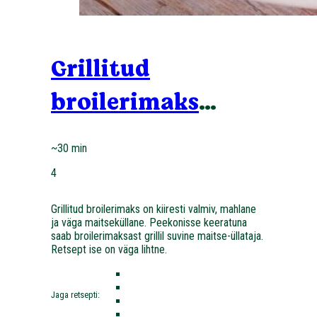
Grillitud
broilerimaks
peekonis
~30 min
4
Grillitud broilerimaks on kiiresti valmiv, mahlane
ja väga maitseküllane. Peekonisse keeratuna
saab broilerimaksast grillil suvine maitse-üllataja.
Retsept ise on väga lihtne.
Jaga retsepti: