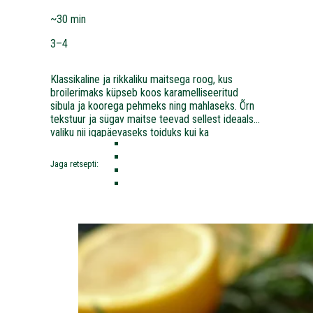
sibulaga
~30 min
3–4
Klassikaline ja rikkaliku maitsega roog, kus
broilerimaks küpseb koos karamelliseeritud
sibula ja koorega pehmeks ning mahlaseks. Õrn
tekstuur ja sügav maitse teevad sellest ideaalse
valiku nii igapäevaseks toiduks kui ka
traditsioonilisemaks eineks. Sobib hästi kartuli,
riisi või värske salati kõrvale.
Jaga retsepti: