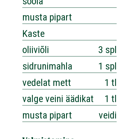
soola
musta pipart
Kaste
oliiviõli
3 spl
sidrunimahla
1 spl
vedelat mett
1 tl
valge veini äädikat
1 tl
musta pipart
veidi