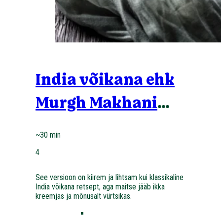
India võikana ehk
Murgh Makhani
lihtne retsept
~30 min
4
See versioon on kiirem ja lihtsam kui klassikaline
India võikana retsept, aga maitse jääb ikka
kreemjas ja mõnusalt vürtsikas.