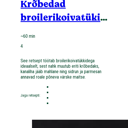
Krõbedad
broilerikoivatükid
sidruni ja
~60 min
parmesaniga
4
See retsept töötab broilerikoivatükkidega
ideaalselt, sest nahk muutub eriti krõbedaks,
kanaliha jääb mahlane ning sidrun ja parmesan
annavad roale põneva värske maitse.
Jaga retsepti: