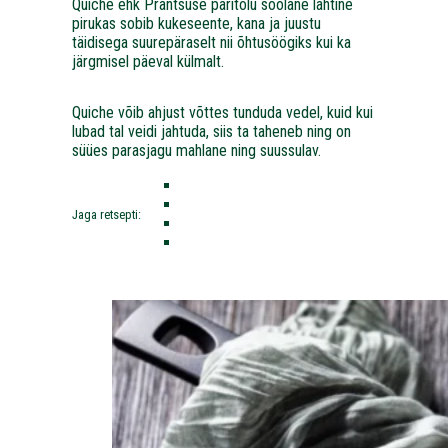
Quiche ehk Prantsuse päritolu soolane lahtine
pirukas sobib kukeseente, kana ja juustu
täidisega suurepäraselt nii õhtusöögiks kui ka
järgmisel päeval külmalt.
Quiche võib ahjust võttes tunduda vedel, kuid kui
lubad tal veidi jahtuda, siis ta taheneb ning on
süües parasjagu mahlane ning suussulav.
Jaga retsepti: