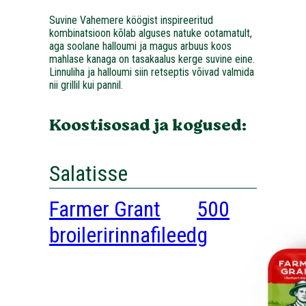
Suvine Vahemere köögist inspireeritud
kombinatsioon kõlab alguses natuke ootamatult,
aga soolane halloumi ja magus arbuus koos
mahlase kanaga on tasakaalus kerge suvine eine.
Linnuliha ja halloumi siin retseptis võivad valmida
nii grillil kui pannil.
Koostisosad ja kogused:
Salatisse
Farmer Grant
500
broileririnnafileed
g