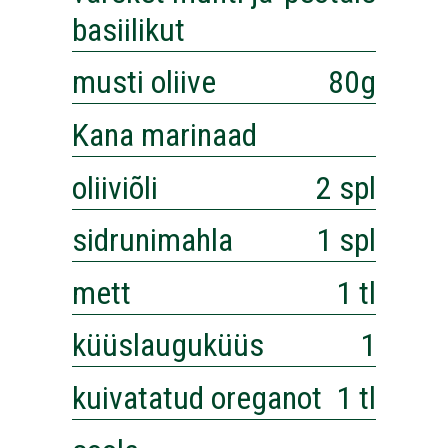
basiilikut
musti oliive
80g
Kana marinaad
oliiviõli
2 spl
sidrunimahla
1 spl
mett
1 tl
küüslauguküüs
1
kuivatatud oreganot
1 tl