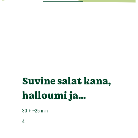
Suvine salat kana,
halloumi ja
arbuusiga
30 + ~25 min
4