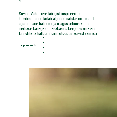
4
Suvine Vahemere köögist inspireeritud
kombinatsioon kõlab alguses natuke ootamatult,
aga soolane halloumi ja magus arbuus koos
mahlase kanaga on tasakaalus kerge suvine eine.
Linnuliha ja halloumi siin retseptis võivad valmida
nii grillil kui pannil.
Jaga retsepti: