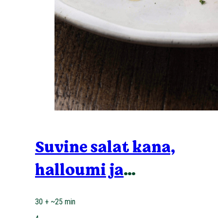
Suvine salat kana,
halloumi ja
arbuusiga
30 + ~25 min