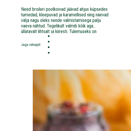
Need broileri poolkoivad jäävad ahjus küpsedes
tumedad, kleepuvad ja karamellised ning näevad
välja nagu oleks nende valmistamisega palju
vaeva nähtud. Tegelikult valmib kõik aga
üllatavalt lihtsalt ja kiiresti. Tulemuseks on
kleepuva glasuuriga mahlane kana, mille puhul on
sõrmede limpsimine täiesti okei.
Jaga retsepti: