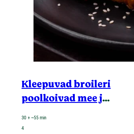
Kleepuvad broileri
poolkoivad mee ja
sojaga
30 + ~55 min
4